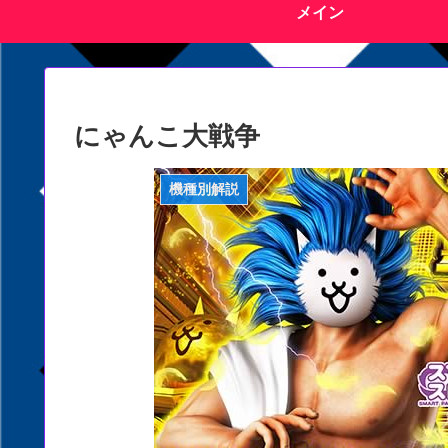
メイン
にゃんこ大戦争
機種別解説