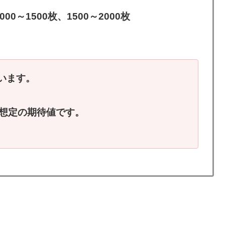
000～1500枚、1500～2000枚
います。
換想定の期待値です。