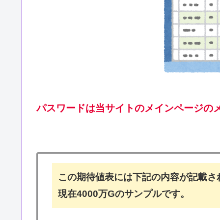
パスワードは当サイトのメインページの
この期待値表には下記の内容が記載さ
現在4000万Gのサンプルです。