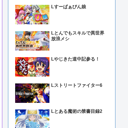
Lすーぱぁびん娘
Lとんでもスキルで異世界
放浪メシ
Lやじきた道中記参る！
Lストリートファイター6
Lとある魔術の禁書目録2