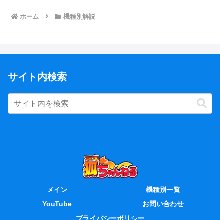
ホーム
機種別解説
サイト内検索
メイン
機種別一覧
YouTube
お問い合わせ
プライバシーポリシー