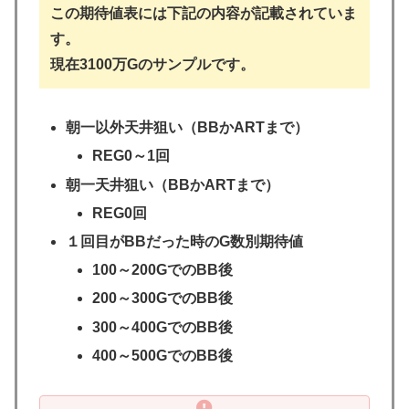
この期待値表には下記の内容が記載されていま
す。
現在3100万Gのサンプルです。
朝一以外天井狙い（BBかARTまで）
REG0～1回
朝一天井狙い（BBかARTまで）
REG0回
１回目がBBだった時のG数別期待値
100～200GでのBB後
200～300GでのBB後
300～400GでのBB後
400～500GでのBB後