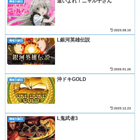
這いよれ！ニャル子さん
機種別解説
2023.08.10
L銀河英雄伝説
機種別解説
2026.01.26
沖ドキGOLD
機種別解説
2025.12.23
L鬼武者3
機種別解説