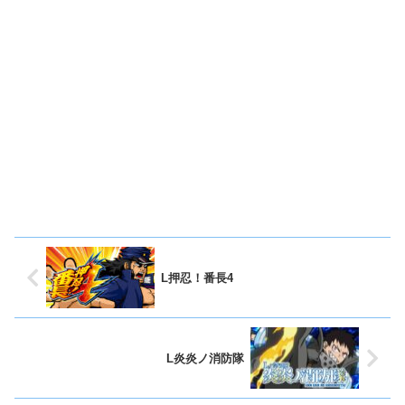
L押忍！番長4
L炎炎ノ消防隊