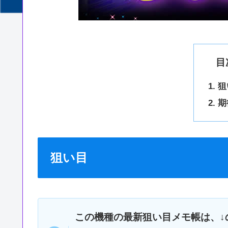
目
狙
期
狙い目
この機種の最新狙い目メモ帳は、↓