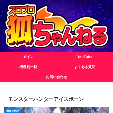
メイン
YouTube
機種別一覧
よくある質問
お問い合わせ
モンスターハンターアイスボーン
機種別解説