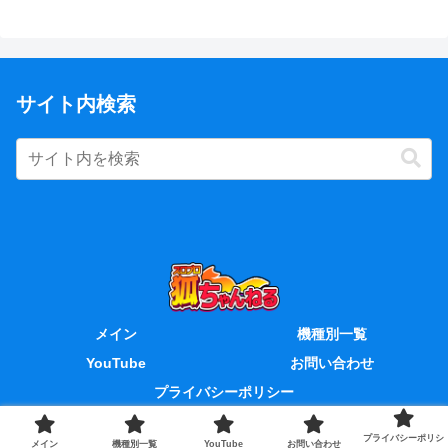
サイト内検索
メイン
機種別一覧
YouTube
お問い合わせ
プライバシーポリシー
© 2023 スロプロ狐ちゃんねる.
プライバシーポリシ
メイン
機種別一覧
YouTube
お問い合わせ