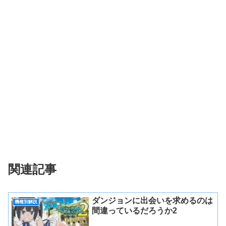
関連記事
ダンジョンに出会いを求めるのは
機種別解説
間違っているだろうか2