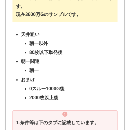
す。
現在3600万Gのサンプルです。
天井狙い
朝一以外
80枚以下単発後
朝一関連
朝一
おまけ
0スルー1000G後
2000枚以上後
1.条件等は下のタブに記載しています。