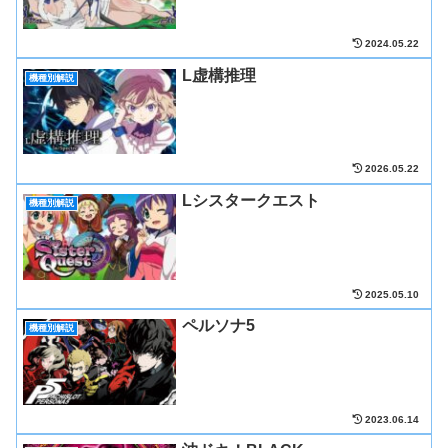
2024.05.22
L虚構推理
機種別解説
2026.05.22
Lシスタークエスト
機種別解説
2025.05.10
ペルソナ5
機種別解説
2023.06.14