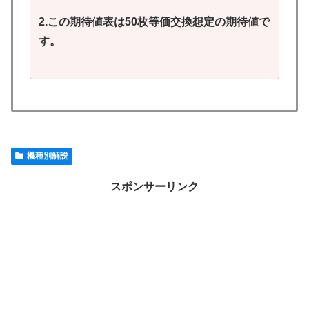
2.この期待値表は50枚等価交換想定の期待値で
す。
機種別解説
スポンサーリンク