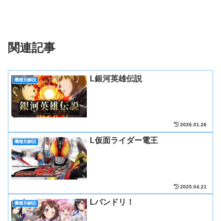
関連記事
L銀河英雄伝説
機種別解説
2026.01.26
L仮面ライダー電王
機種別解説
2025.04.21
Lバンドリ！
機種別解説