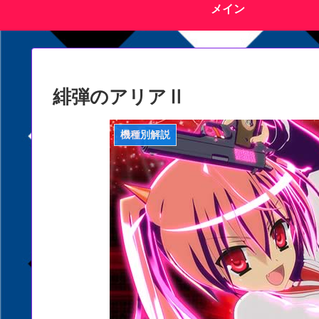
メイン
緋弾のアリアⅡ
機種別解説