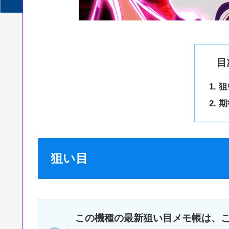
目
狙
期
狙い目
この機種の最新狙い目メモ帳は、