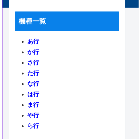
機種一覧
あ行
か行
さ行
た行
な行
は行
ま行
や行
ら行