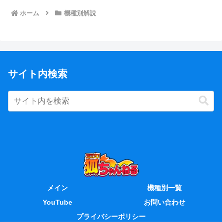
ホーム
機種別解説
サイト内検索
メイン
機種別一覧
YouTube
お問い合わせ
プライバシーポリシー