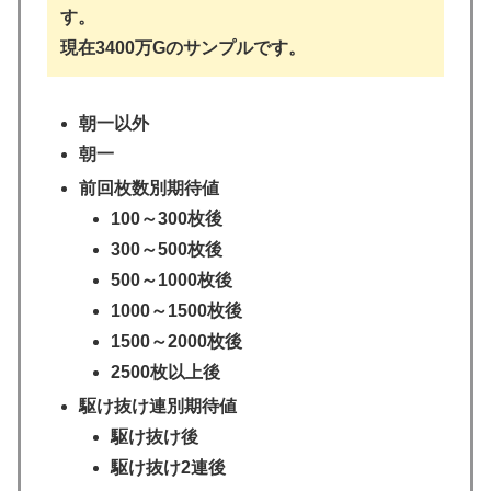
す。
現在3400万Gのサンプルです。
朝一以外
朝一
前回枚数別期待値
100～300枚後
300～500枚後
500～1000枚後
1000～1500枚後
1500～2000枚後
2500枚以上後
駆け抜け連別期待値
駆け抜け後
駆け抜け2連後