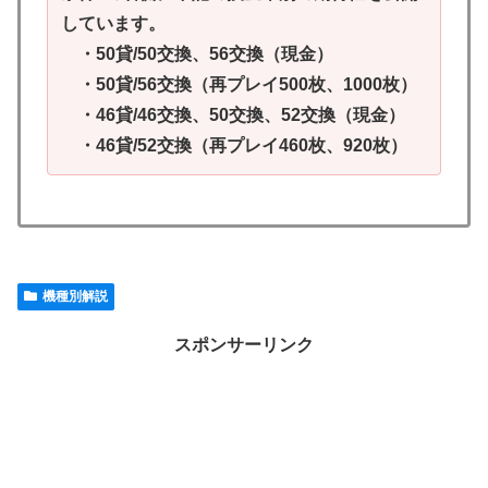
しています。
・50貸/50交換、56交換（現金）
・50貸/56交換（再プレイ500枚、1000枚）
・46貸/46交換、50交換、52交換（現金）
・46貸/52交換（再プレイ460枚、920枚）
機種別解説
スポンサーリンク