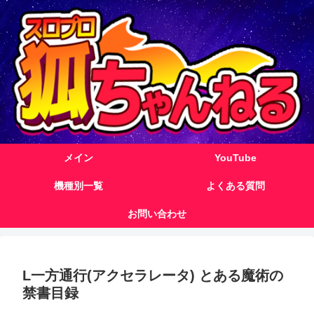
メイン
YouTube
機種別一覧
よくある質問
お問い合わせ
L一方通行(アクセラレータ) とある魔術の
禁書目録