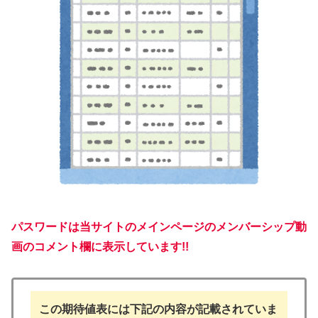
パスワードは当サイトのメインページのメンバーシップ動
画のコメント欄に表示しています!!
この期待値表には下記の内容が記載されていま