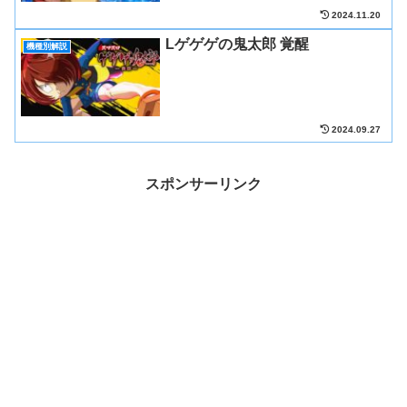
2024.11.20
Lゲゲゲの鬼太郎 覚醒
機種別解説
2024.09.27
スポンサーリンク