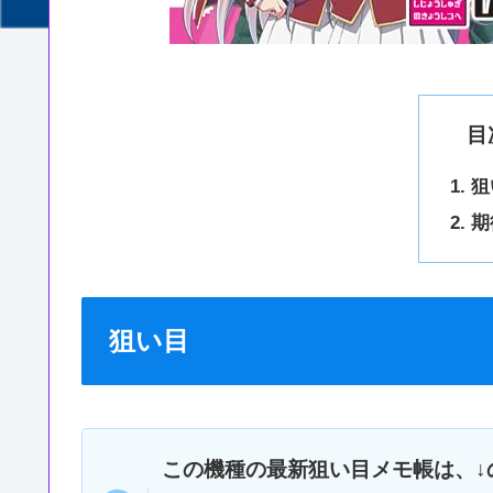
目
狙
期
狙い目
この機種の最新狙い目メモ帳は、↓