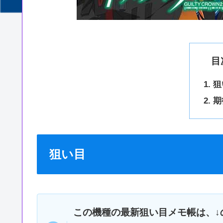
目
狙
期
狙い目
この機種の最新狙い目メモ帳は、↓