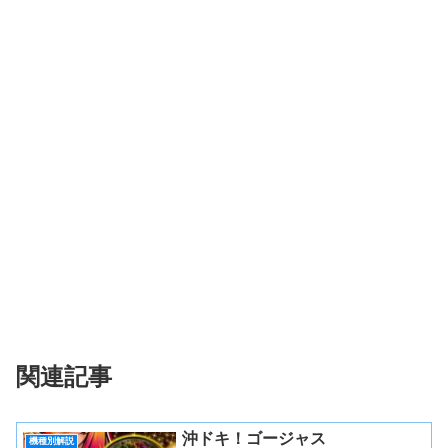
関連記事
沖ドキ！ゴージャス
機種別解説