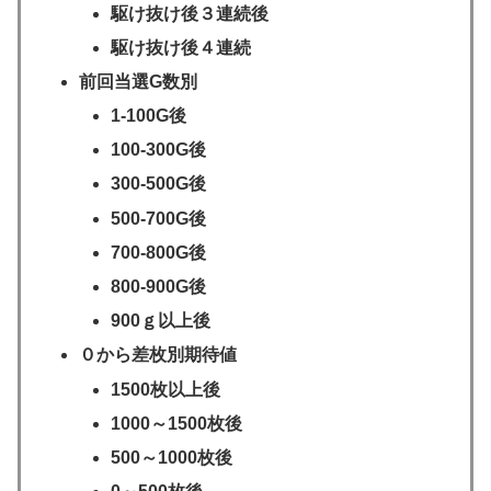
駆け抜け後３連続後
駆け抜け後４連続
前回当選G数別
1-100G後
100-300G後
300-500G後
500-700G後
700-800G後
800-900G後
900ｇ以上後
０から差枚別期待値
1500枚以上後
1000～1500枚後
500～1000枚後