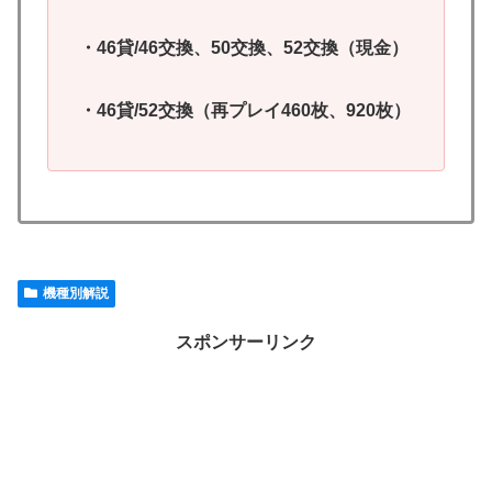
・46貸/46交換、50交換、52交換（現金）
・46貸/52交換（再プレイ460枚、920枚）
機種別解説
スポンサーリンク