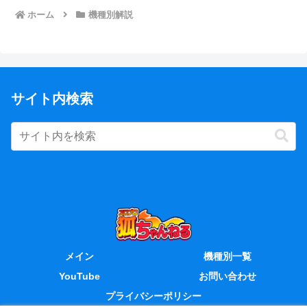
ホーム
機種別解説
サイト内検索
メイン
機種別一覧
YouTube
お問い合わせ
プライバシーポリシー