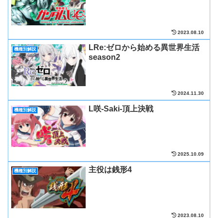
2023.08.10
LRe:ゼロから始める異世界生活
機種別解説
season2
2024.11.30
L咲-Saki-頂上決戦
機種別解説
2025.10.09
主役は銭形4
機種別解説
2023.08.10