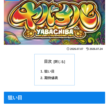
2026.07.07
2026.07.24
目次
狙い目
期待値表
狙い目