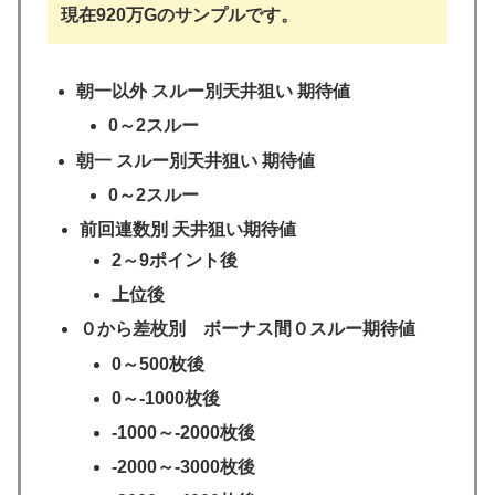
現在920万Gのサンプルです。
朝一以外 スルー別天井狙い 期待値
0～2スルー
朝一 スルー別天井狙い 期待値
0～2スルー
前回連数別 天井狙い期待値
2～9ポイント後
上位後
０から差枚別 ボーナス間０スルー期待値
0～500枚後
0～-1000枚後
-1000～-2000枚後
-2000～-3000枚後