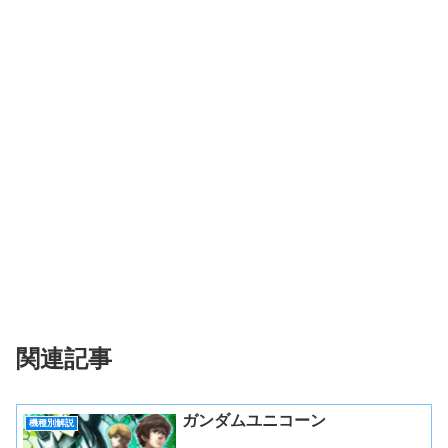
関連記事
ガンダムユニコーン
機種別解説