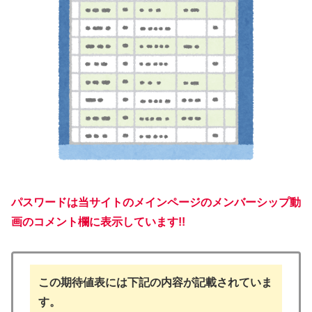
パスワードは当サイトのメインページのメンバーシップ動
画のコメント欄に表示しています!!
この期待値表には下記の内容が記載されていま
す。