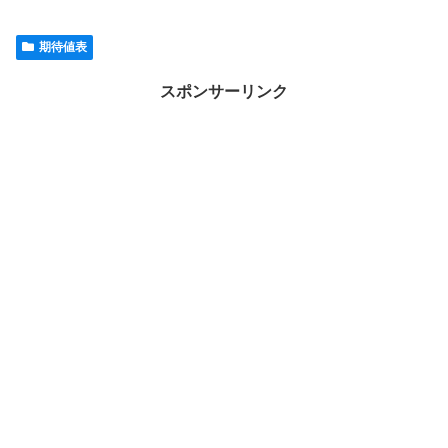
期待値表
スポンサーリンク