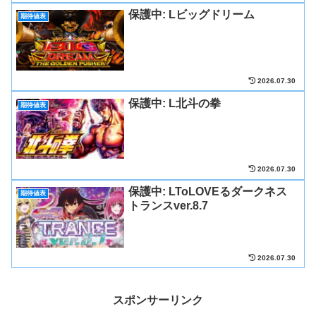
保護中: Lビッグドリーム
期待値表
2026.07.30
保護中: L北斗の拳
期待値表
2026.07.30
保護中: LToLOVEるダークネス
期待値表
トランスver.8.7
2026.07.30
スポンサーリンク