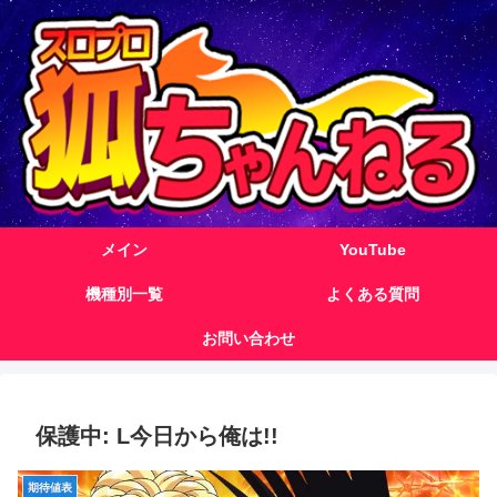
メイン
YouTube
機種別一覧
よくある質問
お問い合わせ
保護中: L今日から俺は!!
期待値表