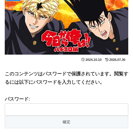
2024.10.10
2026.07.30
このコンテンツはパスワードで保護されています。閲覧す
るには以下にパスワードを入力してください。
パスワード: