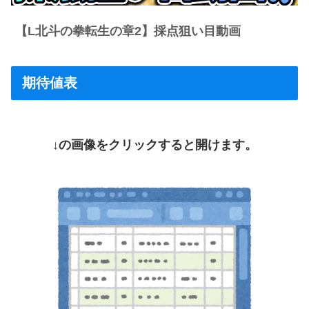
【L北斗の拳転生の章2】採点狙い目動画
期待値表
↓の画像をクリックすると開けます。