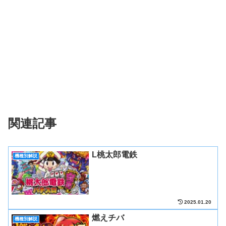
関連記事
L桃太郎電鉄
機種別解説
2025.01.20
燃えチバ
機種別解説