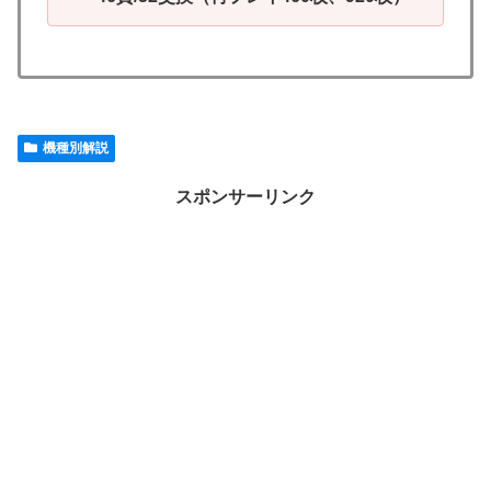
機種別解説
スポンサーリンク