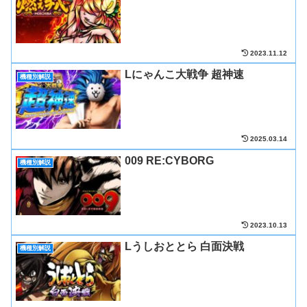
2023.11.12
Lにゃんこ大戦争 超神速
機種別解説
2025.03.14
009 RE:CYBORG
機種別解説
2023.10.13
Lうしおととら 白面決戦
機種別解説