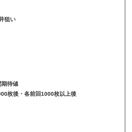
天井狙い
間期待値
00枚後・各前回1000枚以上後