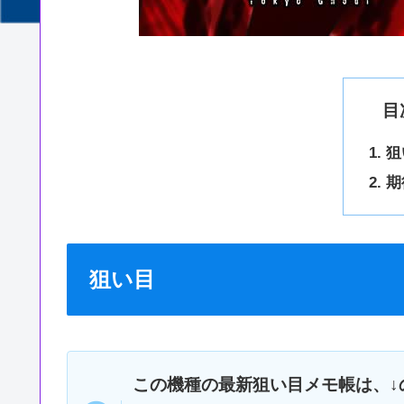
目
狙
期
狙い目
この機種の最新狙い目メモ帳は、↓