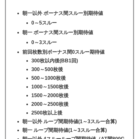
朝一以外 ボーナス間スルー別期待値
0～5スルー
朝一 ボーナス間スルー別期待値
0～3スルー
前回枚数別ボーナス間0スルー期待値
300枚以内後(BB1回)
300～500枚後
500～1000枚後
1000～1500枚後
1500～2000枚後
2000～2500枚後
2500枚以上後
朝一以外 ループ間期待値(1～3スルー合算)
朝一 ループ間期待値(1～3スルー合算)
朝一以外 4スルーループ間期待値（AT間800G