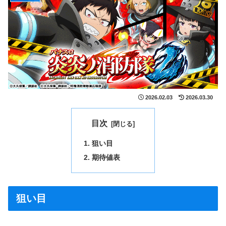
2026.02.03
2026.03.30
目次
狙い目
期待値表
狙い目