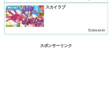
スカイラブ
機種別解説
2024.03.03
スポンサーリンク