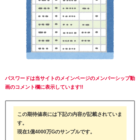
パスワードは当サイトのメインページのメンバーシップ動
画のコメント欄に表示しています!!
この期待値表には下記の内容が記載されていま
す。
現在1億4000万Gのサンプルです。