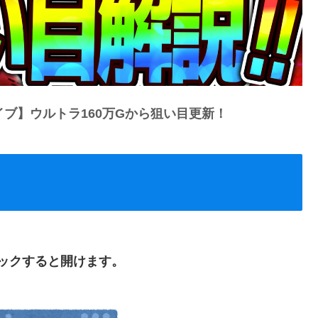
ライブ】ウルトラ160万Gから狙い目更新！
ックすると開けます。