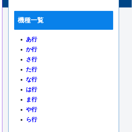
機種一覧
あ行
か行
さ行
た行
な行
は行
ま行
や行
ら行