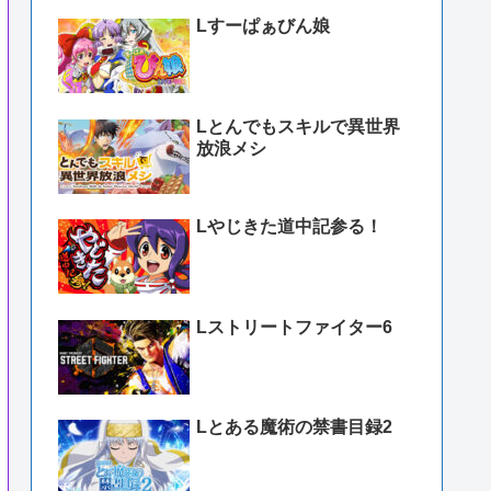
Lすーぱぁびん娘
Lとんでもスキルで異世界
放浪メシ
Lやじきた道中記参る！
Lストリートファイター6
Lとある魔術の禁書目録2